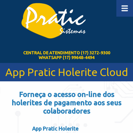
CENTRAL DE ATENDIMENTO (17) 3272-9300
WHATSAPP (17) 99648-4494
App Pratic Holerite Cloud
Forneça o acesso on-line dos
holerites de pagamento aos seus
colaboradores
App Pratic Holerite