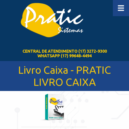
CENTRAL DE ATENDIMENTO (17) 3272-9300
WHATSAPP (17) 99648-4494
Livro Caixa - PRATIC
LIVRO CAIXA