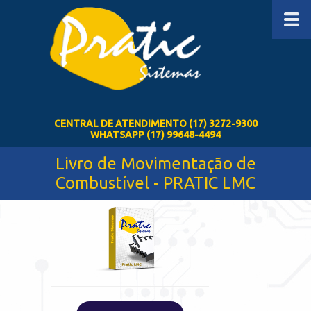
CENTRAL DE ATENDIMENTO (17) 3272-9300
WHATSAPP (17) 99648-4494
Livro de Movimentação de
Combustível - PRATIC LMC