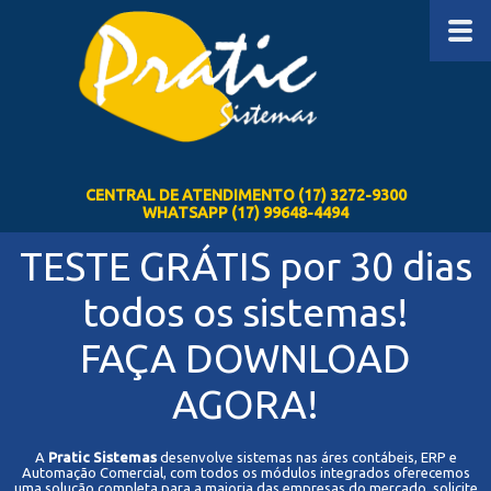
CENTRAL DE ATENDIMENTO (17) 3272-9300
WHATSAPP (17) 99648-4494
TESTE GRÁTIS por 30 dias
todos os sistemas!
FAÇA DOWNLOAD
AGORA!
A
Pratic Sistemas
desenvolve sistemas nas áres contábeis, ERP e
Automação Comercial, com todos os módulos integrados oferecemos
uma solução completa para a maioria das empresas do mercado, solicite