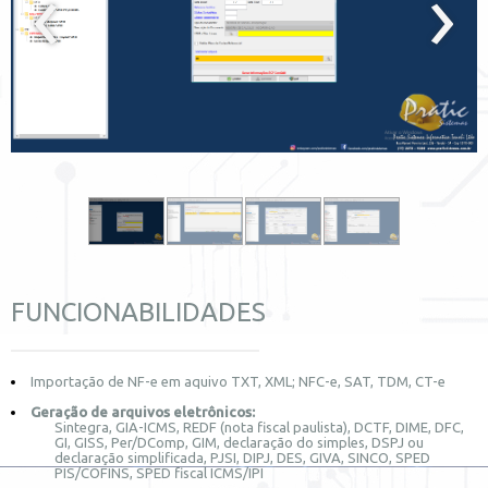
‹
›
FUNCIONABILIDADES
Importação de NF-e em aquivo TXT, XML; NFC-e, SAT, TDM, CT-e
Geração de arquivos eletrônicos:
Sintegra, GIA-ICMS, REDF (nota fiscal paulista), DCTF, DIME, DFC,
GI, GISS, Per/DComp, GIM, declaração do simples, DSPJ ou
declaração simplificada, PJSI, DIPJ, DES, GIVA, SINCO, SPED
PIS/COFINS, SPED fiscal ICMS/IPI