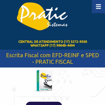
CENTRAL DE ATENDIMENTO (17) 3272-9300
WHATSAPP (17) 99648-4494
Escrita Fiscal com EFD-REINF e SPED
- PRATIC FISCAL