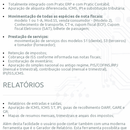
Totalmente integrado com Pratic ERP e com Pratic Contábil;
Apuração de alíquota diferenciada, ICMS, IPI e substituição tributária;
Movimentação de todas as espécies de nota fiscais:
modelo 1 ou 1-A, Mod.55, venda consumidor - (Modelo 2),
Conhecimento de transporte, CT-e, cupom fiscal (ECF), Cupom
fiscal Eletronico (SAT), bilhete de passagem;
Prestação de serviços:
movimentação de serviços dos modelos 51 (cliente), 53 (terceiros)
e tomador (fornecedor);
Retenção de impostos;
Cobrança de ISS conforme informada nas notas fiscais;
Escrituração de inventário;
Apuração do simples nacional ou antigo regime, PIS/COFINS,IRPJ
(mensal e trimestral), contribuição social (mensal e trimestral),
IPI/ISS,ICMS.
RELATÓRIOS
Relatórios de entradas e saídas;
Apuração de ICMS, ICMS ST, IPI, guias de recolhimento DARF, GARE e
GR;
Mapas de resumos mensais, trimestrais e anuais dos impostos;
Além desta facilidade o usuário pode contar também com uma moderna
ferramenta que é o Gerador de Relatório. Esta ferramenta possibilita que