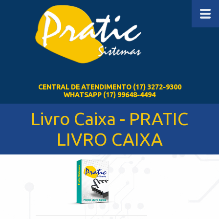
CENTRAL DE ATENDIMENTO (17) 3272-9300
WHATSAPP (17) 99648-4494
Livro Caixa - PRATIC
LIVRO CAIXA